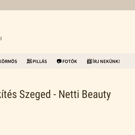
d
ŰKÖRMÖS
🧖 PILLÁS
📷 FOTÓK
📨 ÍRJ NEKÜNK!
ítés Szeged - Netti Beauty