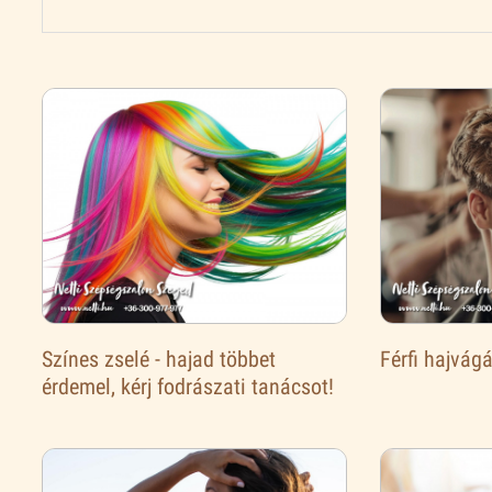
Színes zselé - hajad többet
Férfi hajvág
érdemel, kérj fodrászati tanácsot!