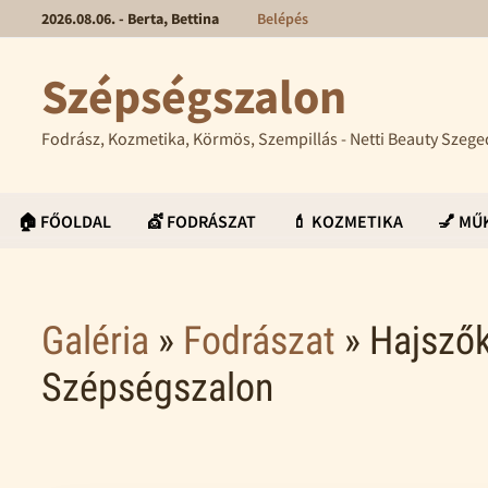
2026.08.06. - Berta, Bettina
Belépés
Szépségszalon
Fodrász, Kozmetika, Körmös, Szempillás - Netti Beauty Szege
🏠 FŐOLDAL
💇 FODRÁSZAT
💄 KOZMETIKA
💅 M
Galéria
»
Fodrászat
» Hajszők
Szépségszalon