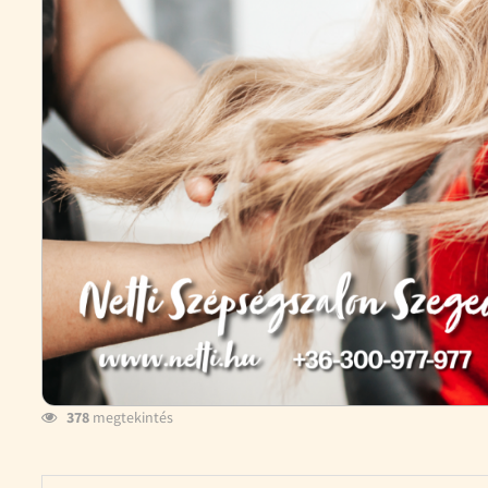
378
megtekintés