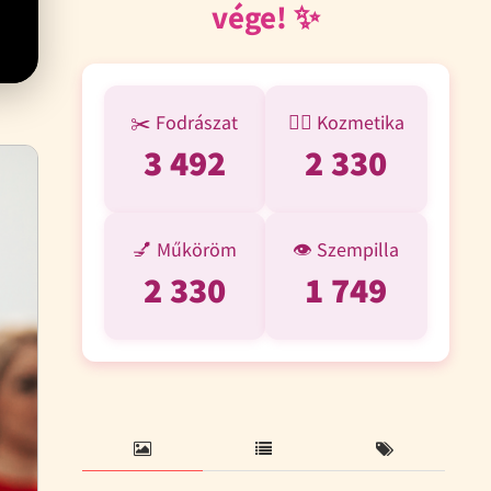
vége! ✨
✂️ Fodrászat
💆‍♀️ Kozmetika
3 492
2 330
💅 Műköröm
👁️ Szempilla
2 330
1 749