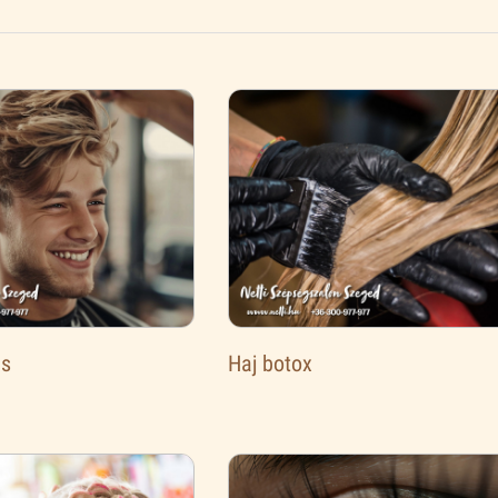
ás
Haj botox