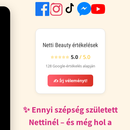
Netti Beauty értékelések
⭐⭐⭐⭐⭐
5.0
/ 5.0
128 Google-értékelés alapján
✍️ Írj véleményt!
✨ Ennyi szépség született
Nettinél – és még hol a