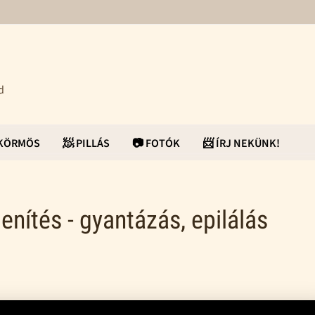
d
ŰKÖRMÖS
🧖 PILLÁS
📷 FOTÓK
📨 ÍRJ NEKÜNK!
enítés - gyantázás, epilálás