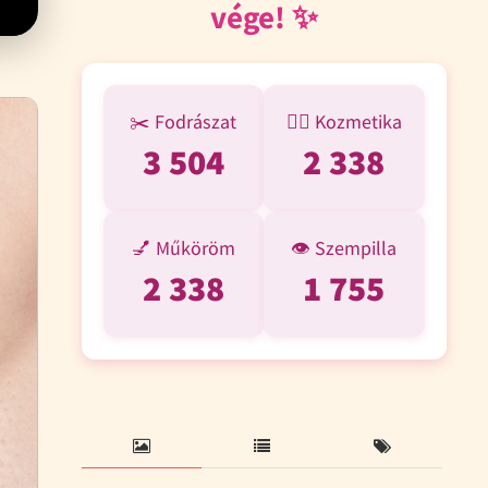
vége! ✨
✂️ Fodrászat
💆‍♀️ Kozmetika
3 504
2 338
💅 Műköröm
👁️ Szempilla
2 338
1 755