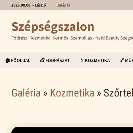
2026.08.08. - László
Belépés
Szépségszalon
Fodrász, Kozmetika, Körmös, Szempillás - Netti Beauty Szege
🏠 FŐOLDAL
💇 FODRÁSZAT
💄 KOZMETIKA
💅 M
Galéria
»
Kozmetika
» Szőrtel