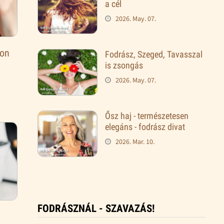
a cél
2026. May. 07.
lon
Fodrász, Szeged, Tavasszal
is zsongás
2026. May. 07.
Ősz haj - természetesen
elegáns - fodrász divat
2026. Mar. 10.
FODRÁSZNÁL - SZAVAZÁS!