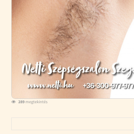
289
megtekintés