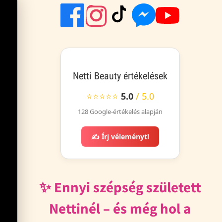
Netti Beauty értékelések
⭐⭐⭐⭐⭐
5.0
/ 5.0
128 Google-értékelés alapján
✍️ Írj véleményt!
✨ Ennyi szépség született
Nettinél – és még hol a