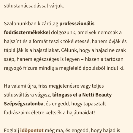
stílustanácsadással várjuk.
Szalonunkban kizárólag
professzionális
fodrásztermékekkel
dolgozunk, amelyek nemcsak a
hajszínt és a formát teszik tökéletessé, hanem óvják és
táplálják is a hajszálakat. Célunk, hogy a hajad ne csak
szép, hanem egészséges is legyen – hiszen a tartósan
ragyogó frizura mindig a megfelelő ápolásból indul ki.
Ha valami újra, friss megjelenésre vagy teljes
stílusváltásra vágysz,
látogass el a Netti Beauty
Szépségszalonba
, és engedd, hogy tapasztalt
fodrászaink életre keltsék a hajálmaidat!
Foglalj
időpontot
még ma, és engedd, hogy hajad is