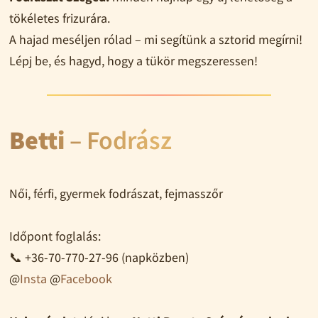
tökéletes frizurára.
A hajad meséljen rólad – mi segítünk a sztorid megírni!
Lépj be, és hagyd, hogy a tükör megszeressen!
Betti
– Fodrász
Női, férfi, gyermek fodrászat, fejmasszőr
Időpont foglalás:
📞 +36-70-770-27-96 (napközben)
@
Insta
@
Facebook