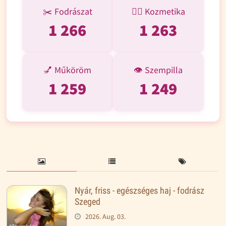
✂️ Fodrászat
💆‍♀️ Kozmetika
1 457
1 450
💅 Műköröm
👁️ Szempilla
1 446
1 435
Nyár, friss - egészséges haj - fodrász
Szeged
2026. Aug. 03.