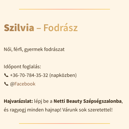
Szilvia
– Fodrász
Női, férfi, gyermek fodrászat
Időpont foglalás:
📞 +36-70-784-35-32 (napközben)
📞 @
Facebook
Hajvarázslat:
lépj be a
Netti Beauty Szépségszalonba
,
és ragyogj minden hajnap! Várunk sok szeretettel!