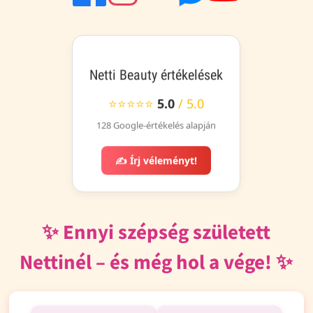
Netti Beauty értékelések
⭐⭐⭐⭐⭐
5.0
/ 5.0
128 Google-értékelés alapján
✍️ Írj véleményt!
✨ Ennyi szépség született
Nettinél – és még hol a vége! ✨