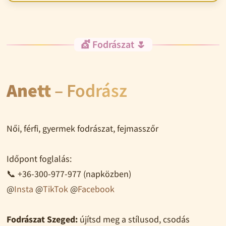
💇 Fodrászat 🌷
Anett
– Fodrász
Női, férfi, gyermek fodrászat, fejmasszőr
Időpont foglalás:
📞 +36-300-977-977 (napközben)
@
Insta
@
TikTok
@
Facebook
Fodrászat Szeged:
újítsd meg a stílusod, csodás