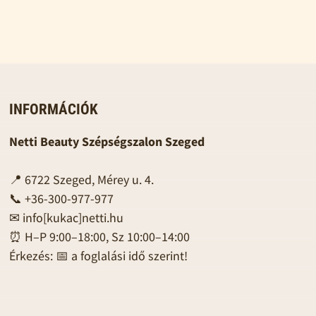
INFORMÁCIÓK
Netti Beauty Szépségszalon Szeged
📍 6722 Szeged, Mérey u. 4.
📞 +36-300-977-977
✉
info[kukac]netti.hu
⏰ H–P 9:00–18:00, Sz 10:00–14:00
Érkezés: 📅 a foglalási idő szerint!