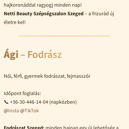
hajkoronáddal ragyogj minden nap!
Netti Beauty Szépségszalon Szeged
– a frizurád új
életre kel!
Ági
– Fodrász
Női, férfi, gyermek fodrászat, fejmasszőr
Időpont foglalás:
📞 +36-30-446-14-04 (napközben)
@
Insta
@
TikTok
Fodrászat Szeged:
minden hajnap egy új lehetőség a