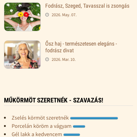
Fodrász, Szeged, Tavasszal is zsongás
2026. May. 07.
Ősz haj - természetesen elegáns -
fodrász divat
2026. Mar. 10.
MŰKÖRMÖT SZERETNÉK - SZAVAZÁS!
Zselés körmöt szeretnék
Porcelán köröm a vágyam
Gél lakk a kedvencem