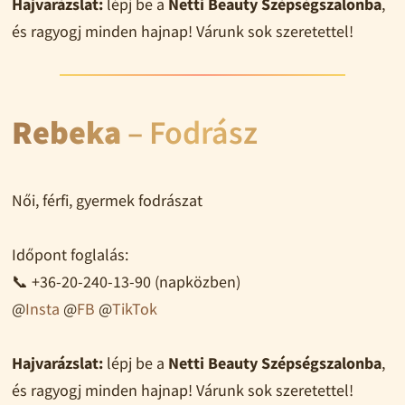
Hajvarázslat:
lépj be a
Netti Beauty Szépségszalonba
,
és ragyogj minden hajnap! Várunk sok szeretettel!
Rebeka
– Fodrász
Női, férfi, gyermek fodrászat
Időpont foglalás:
📞 +36-20-240-13-90 (napközben)
@
Insta
@
FB
@
TikTok
Hajvarázslat:
lépj be a
Netti Beauty Szépségszalonba
,
és ragyogj minden hajnap! Várunk sok szeretettel!