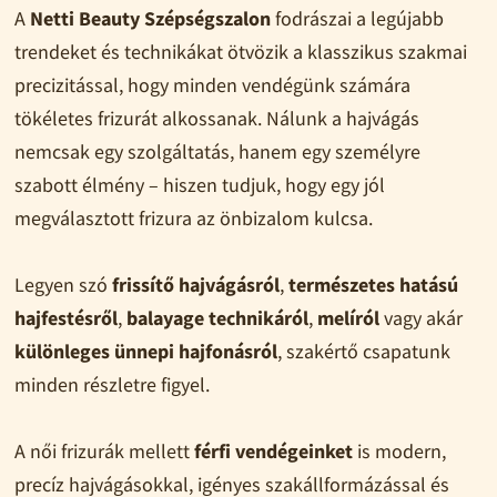
A
Netti Beauty Szépségszalon
fodrászai a legújabb
trendeket és technikákat ötvözik a klasszikus szakmai
precizitással, hogy minden vendégünk számára
tökéletes frizurát alkossanak. Nálunk a hajvágás
nemcsak egy szolgáltatás, hanem egy személyre
szabott élmény – hiszen tudjuk, hogy egy jól
megválasztott frizura az önbizalom kulcsa.
Legyen szó
frissítő hajvágásról
,
természetes hatású
hajfestésről
,
balayage technikáról
,
melíról
vagy akár
különleges ünnepi hajfonásról
, szakértő csapatunk
minden részletre figyel.
A női frizurák mellett
férfi vendégeinket
is modern,
precíz hajvágásokkal, igényes szakállformázással és