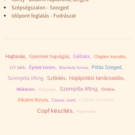
Szépségszalon - Szezged
Időpont foglalás - Fodrászat
Hajfonás,
Géllakk,
Gyermek hajvágás,
Olaplex kezelés,
UV lakk,
Épített köröm,
Pillás Szeged,
Mandula forma,
Hajápolási tanácsadás,
Szempilla lifting,
Szőkítés,
Szempilla lifting,
Műköröm,
Balayage,
Ombre,
Cellulit kezelés,
Alkalmi frizura,
Classic szett,
Copf készítés,
Hajmosás