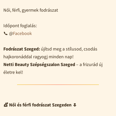
Női, férfi, gyermek fodrászat
Időpont foglalás:
📞 @
Facebook
Fodrászat Szeged:
újítsd meg a stílusod, csodás
hajkoronáddal ragyogj minden nap!
Netti Beauty Szépségszalon Szeged
– a frizurád új
életre kel!
💇 Női és férfi fodrászat Szegeden 🌷