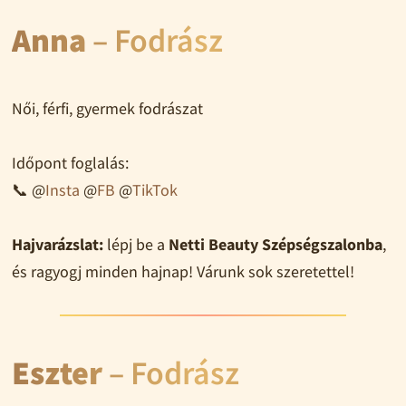
Anna
– Fodrász
Női, férfi, gyermek fodrászat
Időpont foglalás:
📞 @
Insta
@
FB
@
TikTok
Hajvarázslat:
lépj be a
Netti Beauty Szépségszalonba
,
és ragyogj minden hajnap! Várunk sok szeretettel!
Eszter
– Fodrász