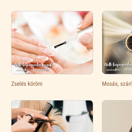
Zselés köröm
Mosás, szárí