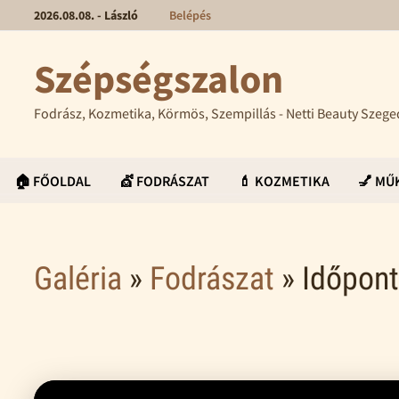
2026.08.08. - László
Belépés
Szépségszalon
Fodrász, Kozmetika, Körmös, Szempillás - Netti Beauty Szege
🏠 FŐOLDAL
💇 FODRÁSZAT
💄 KOZMETIKA
💅 M
Galéria
»
Fodrászat
» Időpont