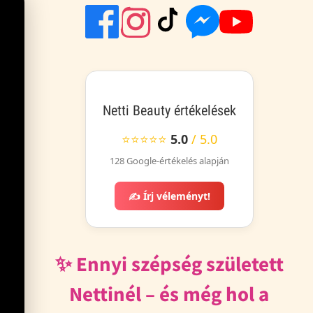
Netti Beauty értékelések
⭐⭐⭐⭐⭐
5.0
/ 5.0
128 Google-értékelés alapján
✍️ Írj véleményt!
✨ Ennyi szépség született
Nettinél – és még hol a