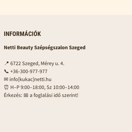
INFORMÁCIÓK
Netti Beauty Szépségszalon Szeged
📍 6722 Szeged, Mérey u. 4.
📞 +36-300-977-977
✉
info[kukac]netti.hu
⏰ H–P 9:00–18:00, Sz 10:00–14:00
Érkezés: 📅 a foglalási idő szerint!