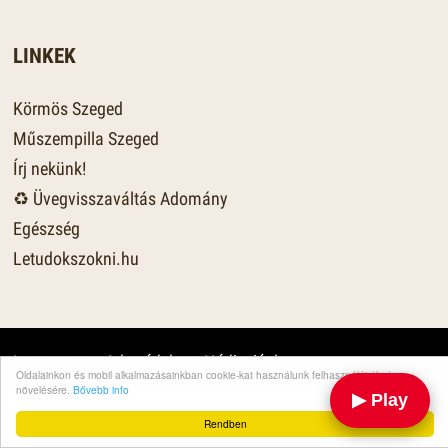
LINKEK
Körmös Szeged
Műszempilla Szeged
Írj nekünk!
♻️ Üvegvisszaváltás Adomány
Egészség
Letudokszokni.hu
Impresszum
·
Adatvédelem
·
Médiaajánlat
·
Oldalainkon és mobil alkalmazásainkban cookie-kat használunk felhasználói élmény
növelésére.
Bővebb info
▶ Play
Rendben