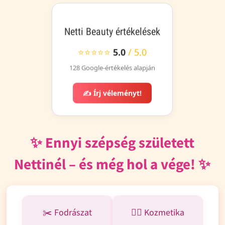
Netti Beauty értékelések
⭐⭐⭐⭐⭐
5.0
/ 5.0
128 Google-értékelés alapján
✍️ Írj véleményt!
✨ Ennyi szépség született
Nettinél – és még hol a vége! ✨
✂️ Fodrászat
💆‍♀️ Kozmetika