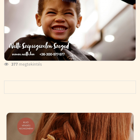
377
megtekintés