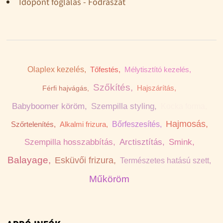
Időpont foglalás - Fodrászat
Olaplex kezelés,
Tőfestés,
Mélytisztító kezelés,
Szőkítés,
Hajszárítás,
Férfi hajvágás,
Pilla tisztítás,
Babyboomer köröm,
Szempilla styling,
Hajmosás,
Szőrtelenítés,
Alkalmi frizura,
Bőrfeszesítés,
Szempilla hosszabbítás,
Arctisztítás,
Smink,
Balayage,
Esküvői frizura,
Természetes hatású szett,
Műköröm