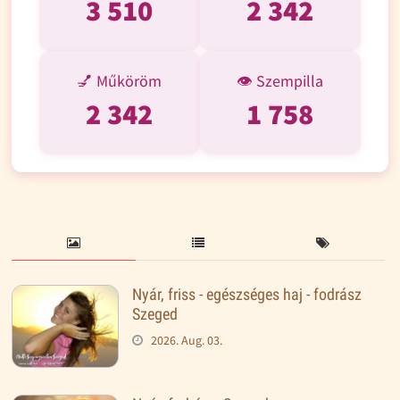
3 510
2 342
💅 Műköröm
👁️ Szempilla
2 342
1 758
Nyár, friss - egészséges haj - fodrász
Szeged
2026. Aug. 03.