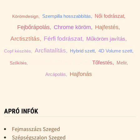
Szempilla hosszabbítás,
Női fodrászat,
Körömdesign,
Fejbőrápolás,
Chrome köröm,
Hajfestés,
Arctisztítás,
Férfi fodrászat,
Műköröm javítás,
Arcfiatalítás,
Hybrid szett,
4D Volume szett,
Copf készítés,
Glitter dekor,
Tőfestés,
Kozmetika,
Melír,
Szőkítés,
Hajfonás
Arcápolás,
APRÓ INFÓK
Fejmasszázs Szeged
Szépségszalon Szeged