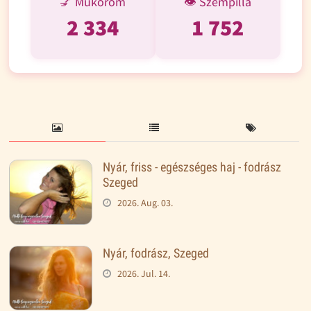
💅 Műköröm
👁️ Szempilla
2 334
1 752
Nyár, friss - egészséges haj - fodrász
Szeged
2026. Aug. 03.
Nyár, fodrász, Szeged
2026. Jul. 14.