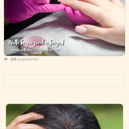
328
megtekintés