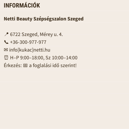
INFORMÁCIÓK
Netti Beauty Szépségszalon Szeged
📍 6722 Szeged, Mérey u. 4.
📞 +36-300-977-977
✉
info[kukac]netti.hu
⏰ H–P 9:00–18:00, Sz 10:00–14:00
Érkezés: 📅 a foglalási idő szerint!