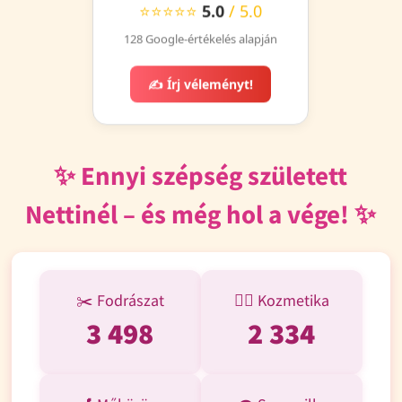
⭐⭐⭐⭐⭐
5.0
/ 5.0
128 Google-értékelés alapján
✍️ Írj véleményt!
✨ Ennyi szépség született
Nettinél – és még hol a vége! ✨
✂️ Fodrászat
💆‍♀️ Kozmetika
3 498
2 334