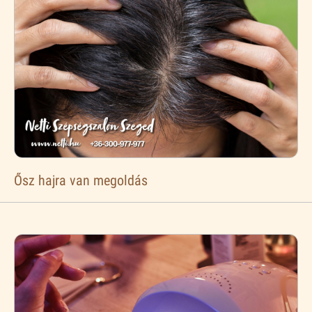
Ősz hajra van megoldás