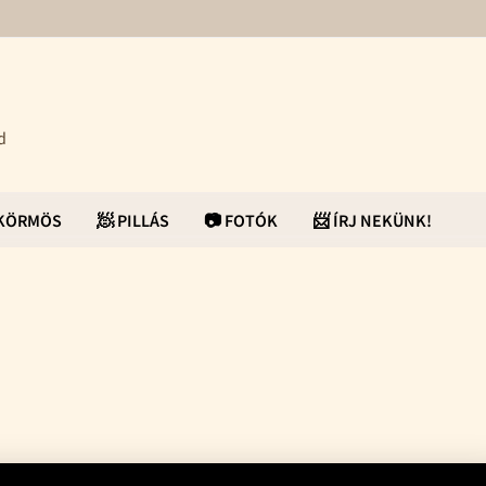
d
ŰKÖRMÖS
🧖 PILLÁS
📷 FOTÓK
📨 ÍRJ NEKÜNK!