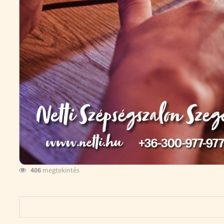
406
megtekintés