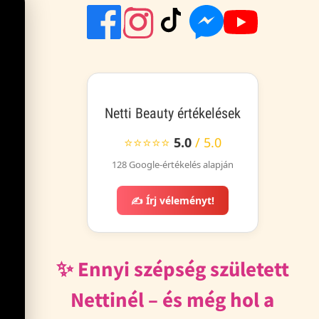
Netti Beauty értékelések
⭐⭐⭐⭐⭐
5.0
/ 5.0
128 Google-értékelés alapján
✍️ Írj véleményt!
✨ Ennyi szépség született
Nettinél – és még hol a