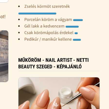
Zselés körmöt szeretnék
ot!
Porcelán köröm a vágyam
Gél lakk a kedvencem
Csak körömápolás érdekel
Pedikűr / manikűr kellene
MŰKÖRÖM - NAIL ARTIST - NETTI
BEAUTY SZEGED - KÉPAJÁNLÓ