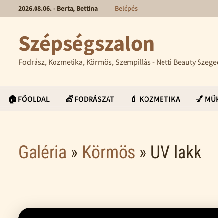
2026.08.06. - Berta, Bettina
Belépés
Szépségszalon
Fodrász, Kozmetika, Körmös, Szempillás - Netti Beauty Szege
🏠 FŐOLDAL
💇 FODRÁSZAT
💄 KOZMETIKA
💅 M
Galéria
»
Körmös
» UV lakk