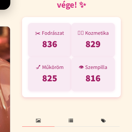
vége! ✨
✂️ Fodrászat
💆‍♀️ Kozmetika
1 275
1 261
💅 Műköröm
👁️ Szempilla
1 256
1 246