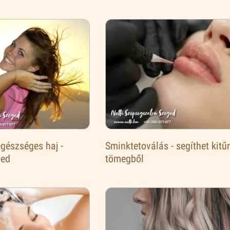
 egészséges haj -
Sminktetoválás - segíthet kitű
ged
tömegből