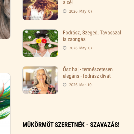
a cél
2026. May. 07.
Fodrász, Szeged, Tavasszal
is zsongás
2026. May. 07.
Ősz haj - természetesen
elegáns - fodrász divat
2026. Mar. 10.
MŰKÖRMÖT SZERETNÉK - SZAVAZÁS!