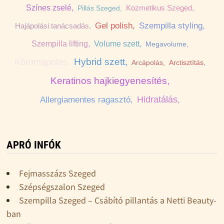
Kozmetikus Szeged,
Hajápolási tanácsadás,
Pillás Szeged,
Gel polish,
Szempilla styling,
Szempilla lifting,
Volume szett,
Chrome köröm,
Megavolume,
Hybrid szett,
Arcápolás,
Arctisztítás,
Keratinos hajkiegyenesítés,
Hidratálás,
Allergiamentes ragasztó,
APRÓ INFÓK
Fejmasszázs Szeged
Szépségszalon Szeged
Szempilla Szeged – Csábító pillantás a Netti Beauty-
ban