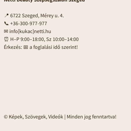
📍 6722 Szeged, Mérey u. 4.
📞 +36-300-977-977
✉
info[kukac]netti.hu
⏰ H–P 9:00–18:00, Sz 10:00–14:00
Érkezés: 📅 a foglalási idő szerint!
© Képek, Szövegek, Videók | Minden jog fenntartva!