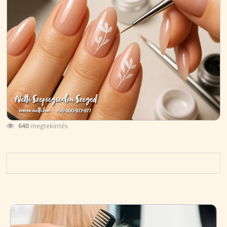
640
megtekintés