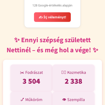
128 Google-értékelés alapján
✍️ Írj véleményt!
✨ Ennyi szépség született
Nettinél – és még hol a vége! ✨
✂️ Fodrászat
💆‍♀️ Kozmetika
3 504
2 338
💅 Műköröm
👁️ Szempilla