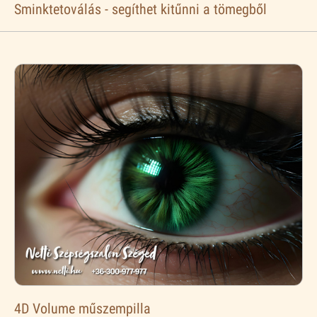
Sminktetoválás - segíthet kitűnni a tömegből
4D Volume műszempilla