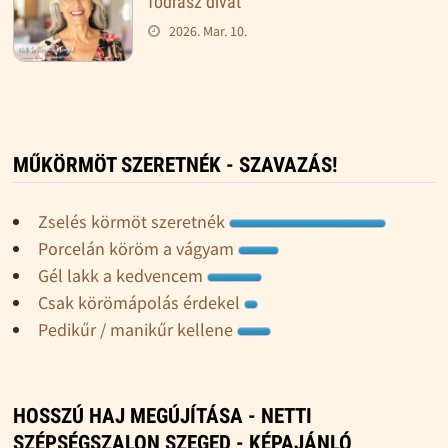
fodrász divat
2026. Mar. 10.
MŰKÖRMÖT SZERETNÉK - SZAVAZÁS!
Zselés körmöt szeretnék
Porcelán köröm a vágyam
Gél lakk a kedvencem
Csak körömápolás érdekel
Pedikűr / manikűr kellene
HOSSZÚ HAJ MEGÚJÍTÁSA - NETTI
SZÉPSÉGSZALON SZEGED - KÉPAJÁNLÓ