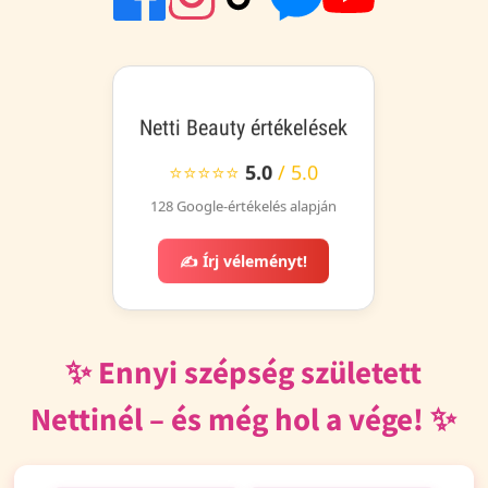
Netti Beauty értékelések
⭐⭐⭐⭐⭐
5.0
/ 5.0
128 Google-értékelés alapján
✍️ Írj véleményt!
✨ Ennyi szépség született
Nettinél – és még hol a vége! ✨