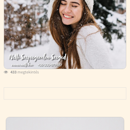
433
megtekintés