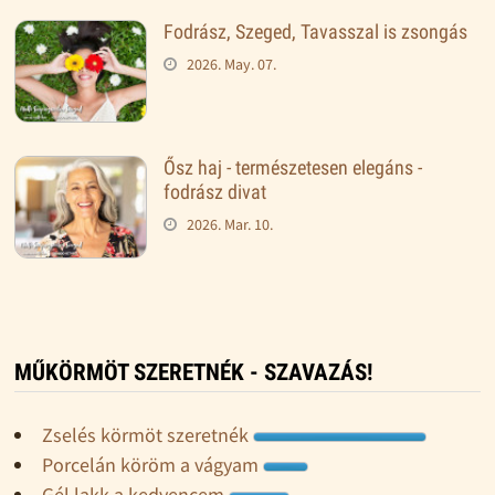
Fodrász, Szeged, Tavasszal is zsongás
2026. May. 07.
Ősz haj - természetesen elegáns -
fodrász divat
2026. Mar. 10.
MŰKÖRMÖT SZERETNÉK - SZAVAZÁS!
Zselés körmöt szeretnék
Porcelán köröm a vágyam
Gél lakk a kedvencem