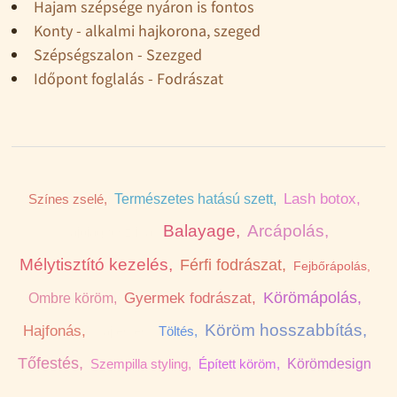
Hajam szépsége nyáron is fontos
Konty - alkalmi hajkorona, szeged
Szépségszalon - Szezged
Időpont foglalás - Fodrászat
Lash botox,
Színes zselé,
Természetes hatású szett,
Balayage,
Arcápolás,
Hajregenerálás,
Mélytisztító kezelés,
Férfi fodrászat,
Fejbőrápolás,
Körömápolás,
Gyermek fodrászat,
Ombre köröm,
Körmös Szeged,
Hajfonás,
Töltés,
Köröm hosszabbítás,
Tőfestés,
Szempilla styling,
Épített köröm,
Körömdesign