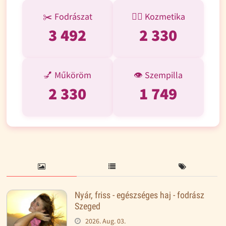
✂️ Fodrászat
💆‍♀️ Kozmetika
3 492
2 330
💅 Műköröm
👁️ Szempilla
2 330
1 749
Nyár, friss - egészséges haj - fodrász
Szeged
2026. Aug. 03.