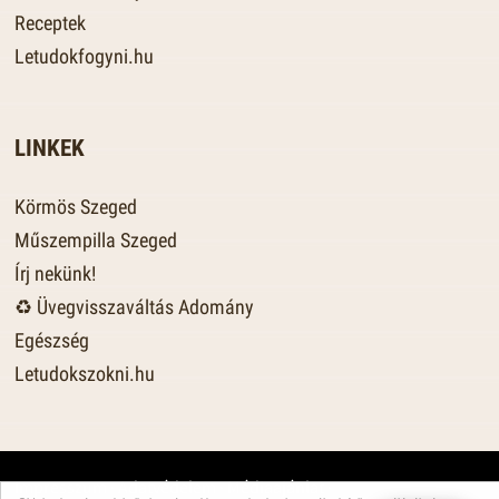
Receptek
Letudokfogyni.hu
LINKEK
Körmös Szeged
Műszempilla Szeged
Írj nekünk!
♻️ Üvegvisszaváltás Adomány
Egészség
Letudokszokni.hu
Impresszum
·
Adatvédelem
·
Médiaajánlat
·