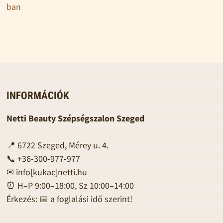
ban
INFORMÁCIÓK
Netti Beauty Szépségszalon Szeged
📍 6722 Szeged, Mérey u. 4.
📞 +36-300-977-977
✉
info[kukac]netti.hu
⏰ H–P 9:00–18:00, Sz 10:00–14:00
Érkezés: 📅 a foglalási idő szerint!