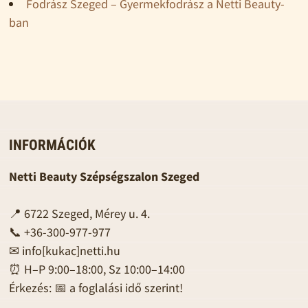
Fodrász Szeged – Gyermekfodrász a Netti Beauty-
ban
INFORMÁCIÓK
Netti Beauty Szépségszalon Szeged
📍 6722 Szeged, Mérey u. 4.
📞 +36-300-977-977
✉
info[kukac]netti.hu
⏰ H–P 9:00–18:00, Sz 10:00–14:00
Érkezés: 📅 a foglalási idő szerint!