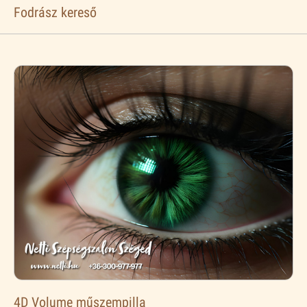
Fodrász kereső
4D Volume műszempilla