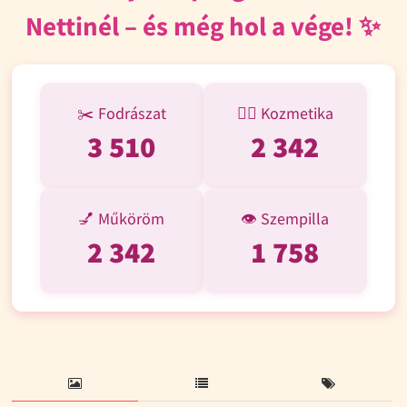
Nettinél – és még hol a vége! ✨
✂️ Fodrászat
💆‍♀️ Kozmetika
3 510
2 342
💅 Műköröm
👁️ Szempilla
2 342
1 758