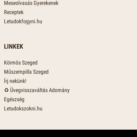
Meseolvasás Gyerekenek
Receptek
Letudokfogyni.hu
LINKEK
Körmös Szeged
Műszempilla Szeged
Írj nekünk!
♻️ Üvegvisszaváltás Adomány
Egészség
Letudokszokni.hu