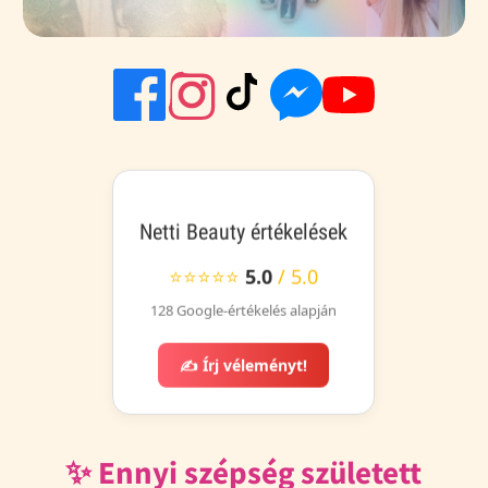
Netti Beauty értékelések
⭐⭐⭐⭐⭐
5.0
/ 5.0
128 Google-értékelés alapján
✍️ Írj véleményt!
✨ Ennyi szépség született