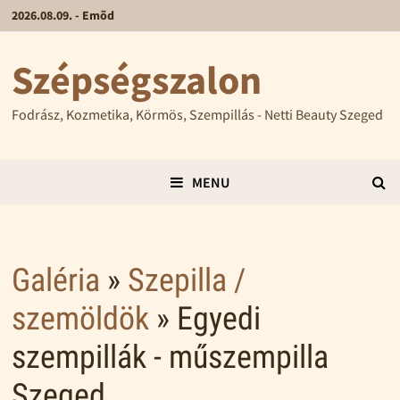
2026.08.09. - Emõd
Szépségszalon
Fodrász, Kozmetika, Körmös, Szempillás - Netti Beauty Szeged
MENU
Galéria
»
Szepilla /
szemöldök
» Egyedi
szempillák - műszempilla
Szeged