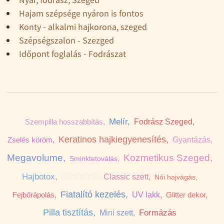
Hajam szépsége nyáron is fontos
Konty - alkalmi hajkorona, szeged
Szépségszalon - Szezged
Időpont foglalás - Fodrászat
Melír,
Szempilla hosszabbítás,
Fodrász Szeged,
Keratinos hajkiegyenesítés,
Zselés köröm,
Gyantázás,
Megavolume,
Kozmetikus Szeged,
Sminktetoválás,
Hajbotox,
Classic szett,
Hajszárítás,
Női hajvágás,
Fiatalító kezelés,
Fejbőrápolás,
UV lakk,
Glitter dekor,
Pilla tisztítás,
Formázás
Mini szett,