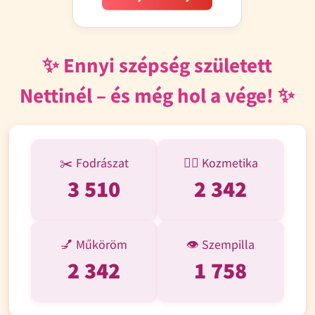
✨ Ennyi szépség született
Nettinél – és még hol a vége! ✨
✂️ Fodrászat
💆‍♀️ Kozmetika
3 510
2 342
💅 Műköröm
👁️ Szempilla
2 342
1 758