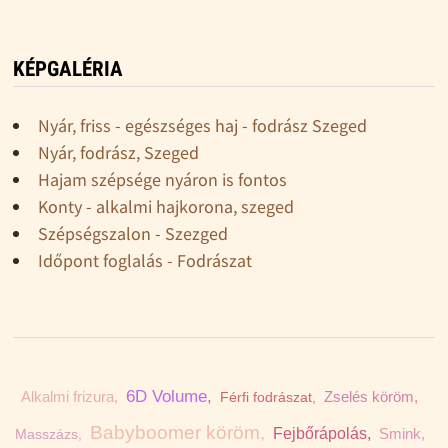
KÉPGALÉRIA
Nyár, friss - egészséges haj - fodrász Szeged
Nyár, fodrász, Szeged
Hajam szépsége nyáron is fontos
Konty - alkalmi hajkorona, szeged
Szépségszalon - Szezged
Időpont foglalás - Fodrászat
6D Volume,
Alkalmi frizura,
Zselés köröm,
Férfi fodrászat,
Babyboomer köröm,
Fejbőrápolás,
Smink,
Masszázs,