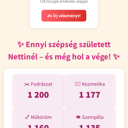
128 Google-értékelés alapján
✍️ Írj véleményt!
✨ Ennyi szépség született
Nettinél – és még hol a vége! ✨
✂️ Fodrászat
💆‍♀️ Kozmetika
1 393
1 368
💅 Műköröm
👁️ Szempilla
1 351
1 324