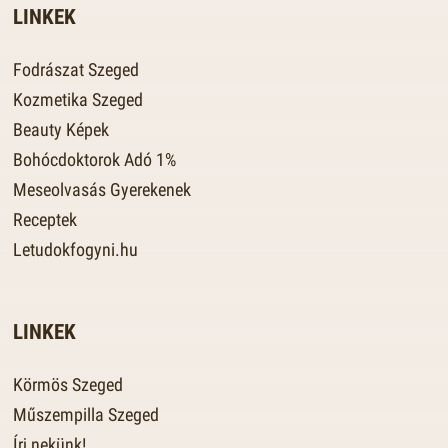
LINKEK
Fodrászat Szeged
Kozmetika Szeged
Beauty Képek
Bohócdoktorok Adó 1%
Meseolvasás Gyerekenek
Receptek
Letudokfogyni.hu
LINKEK
Körmös Szeged
Műszempilla Szeged
Írj nekünk!