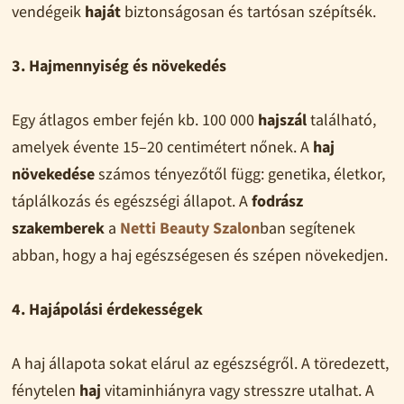
vendégeik
haját
biztonságosan és tartósan szépítsék.
3. Hajmennyiség és növekedés
Egy átlagos ember fején kb. 100 000
hajszál
található,
amelyek évente 15–20 centimétert nőnek. A
haj
növekedése
számos tényezőtől függ: genetika, életkor,
táplálkozás és egészségi állapot. A
fodrász
szakemberek
a
Netti Beauty Szalon
ban segítenek
abban, hogy a haj egészségesen és szépen növekedjen.
4. Hajápolási érdekességek
A haj állapota sokat elárul az egészségről. A töredezett,
fénytelen
haj
vitaminhiányra vagy stresszre utalhat. A