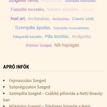
Hajmosás,
Szögletes forma,
Szempilla eltávolítás,
Fiatalító kezelés,
Köröm erősítés,
UV lakk,
Nail art,
Arcfiatalítás,
Classic szett,
Arctisztítás,
Szempilla ápolás,
Szempilla hosszabbítás,
Pilla tisztítás,
Arcápolás,
Fényesítő kezelés,
Női hajvágás
Körmös Szeged,
APRÓ INFÓK
Fejmasszázs Szeged
Szépségszalon Szeged
Szempilla Szeged – Csábító pillantás a Netti Beauty-
ban
Műköröm Szeged – Tökéletes körmök a Netti