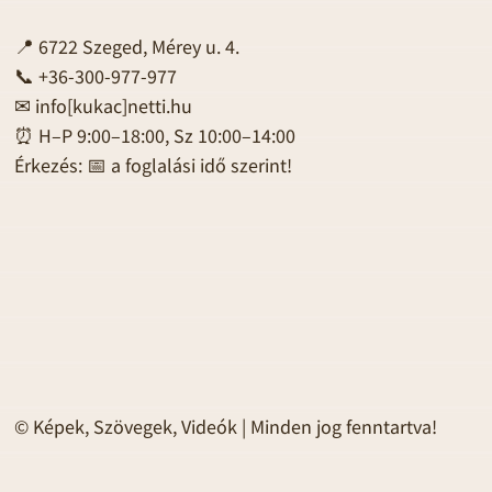
📍 6722 Szeged, Mérey u. 4.
📞 +36-300-977-977
✉
info[kukac]netti.hu
⏰ H–P 9:00–18:00, Sz 10:00–14:00
Érkezés: 📅 a foglalási idő szerint!
© Képek, Szövegek, Videók | Minden jog fenntartva!