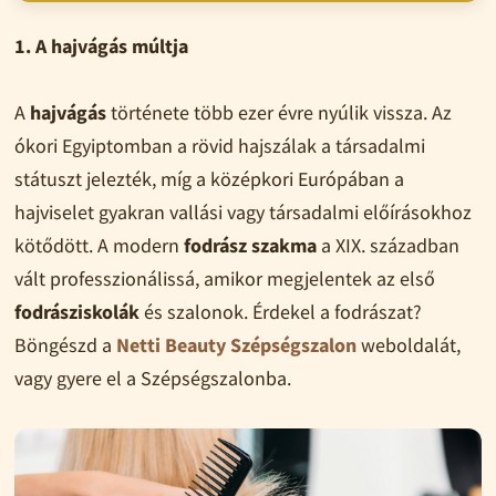
1. A hajvágás múltja
A
hajvágás
története több ezer évre nyúlik vissza. Az
ókori Egyiptomban a rövid hajszálak a társadalmi
státuszt jelezték, míg a középkori Európában a
hajviselet gyakran vallási vagy társadalmi előírásokhoz
kötődött. A modern
fodrász szakma
a XIX. században
vált professzionálissá, amikor megjelentek az első
fodrásziskolák
és szalonok. Érdekel a fodrászat?
Böngészd a
Netti Beauty Szépségszalon
weboldalát,
vagy gyere el a Szépségszalonba.