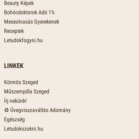
Beauty Képek
Bohócdoktorok Adó 1%
Meseolvasás Gyerekenek
Receptek
Letudokfogyni.hu
LINKEK
Körmös Szeged
Műszempilla Szeged
Írj nekünk!
♻️ Üvegvisszaváltás Adomány
Egészség
Letudokszokni.hu