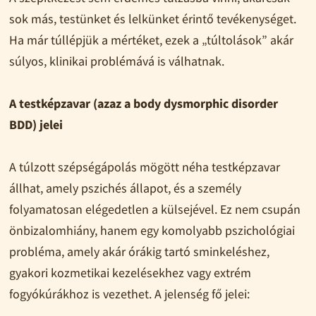
sok más, testünket és lelkünket érintő tevékenységet.
Ha már túllépjük a mértéket, ezek a „túltolások” akár
súlyos, klinikai problémává is válhatnak.
A testképzavar (azaz a body dysmorphic disorder
BDD) jelei
A túlzott szépségápolás mögött néha testképzavar
állhat, amely pszichés állapot, és a személy
folyamatosan elégedetlen a külsejével. Ez nem csupán
önbizalomhiány, hanem egy komolyabb pszichológiai
probléma, amely akár órákig tartó sminkeléshez,
gyakori kozmetikai kezelésekhez vagy extrém
fogyókúrákhoz is vezethet. A jelenség fő jelei: