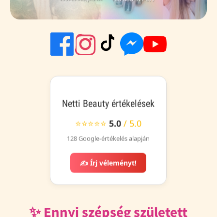
Netti Beauty értékelések
⭐⭐⭐⭐⭐
5.0
/ 5.0
128 Google-értékelés alapján
✍️ Írj véleményt!
✨ Ennyi szépség született