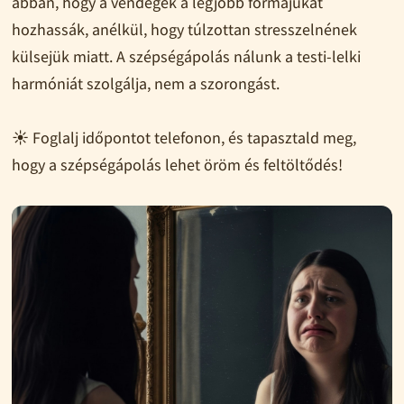
abban, hogy a vendégek a legjobb formájukat
hozhassák, anélkül, hogy túlzottan stresszelnének
külsejük miatt. A szépségápolás nálunk a testi-lelki
harmóniát szolgálja, nem a szorongást.
☀️ Foglalj időpontot telefonon, és tapasztald meg,
hogy a szépségápolás lehet öröm és feltöltődés!