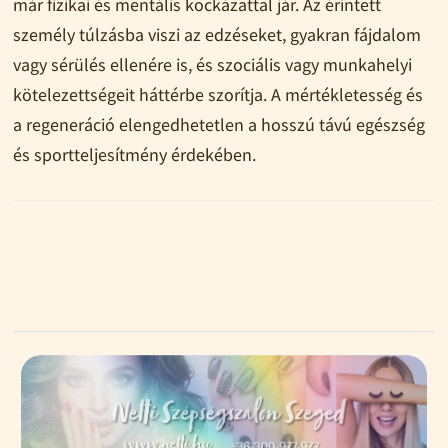
már fizikai és mentális kockázattal jár. Az érintett
személy túlzásba viszi az edzéseket, gyakran fájdalom
vagy sérülés ellenére is, és szociális vagy munkahelyi
kötelezettségeit háttérbe szorítja. A mértékletesség és
a regeneráció elengedhetetlen a hosszú távú egészség
és sportteljesítmény érdekében.