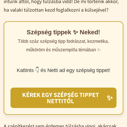
intünk attól, hogy túlzásba vidd! De mi történik akkor,
ha valaki túlzottan kezd foglalkozni a külsejével?
Szépség tippek ✨ Neked!
Több száz szépség tipp fodrászat, kozmetika,
műköröm és műszempilla témában ✨
Kattints 👇 és Netti ad egy szépség tippet!
KÉREK EGY SZÉPSÉG TIPPET
✨
NETTITŐL
A szépítkezést sem érdemes túlzásba vinni, akárcsak