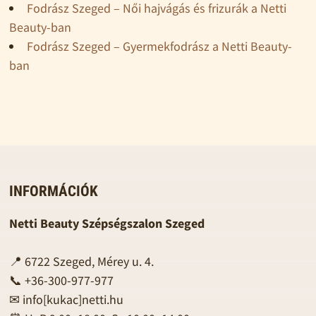
Fodrász Szeged – Női hajvágás és frizurák a Netti
Beauty-ban
Fodrász Szeged – Gyermekfodrász a Netti Beauty-
ban
INFORMÁCIÓK
Netti Beauty Szépségszalon Szeged
📍 6722 Szeged, Mérey u. 4.
📞 +36-300-977-977
✉
info[kukac]netti.hu