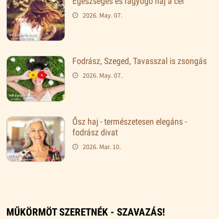
Egészséges és ragyogó haj a cél
2026. May. 07.
Fodrász, Szeged, Tavasszal is zsongás
2026. May. 07.
Ősz haj - természetesen elegáns -
fodrász divat
2026. Mar. 10.
MŰKÖRMÖT SZERETNÉK - SZAVAZÁS!