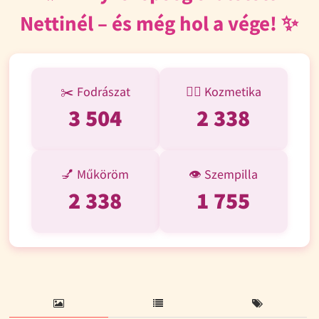
Nettinél – és még hol a vége! ✨
✂️ Fodrászat
💆‍♀️ Kozmetika
3 504
2 338
💅 Műköröm
👁️ Szempilla
2 338
1 755