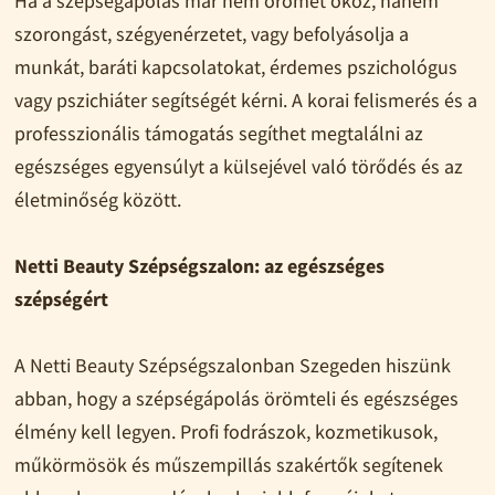
Ha a szépségápolás már nem örömet okoz, hanem
szorongást, szégyenérzetet, vagy befolyásolja a
munkát, baráti kapcsolatokat, érdemes pszichológus
vagy pszichiáter segítségét kérni. A korai felismerés és a
professzionális támogatás segíthet megtalálni az
egészséges egyensúlyt a külsejével való törődés és az
életminőség között.
Netti Beauty Szépségszalon: az egészséges
szépségért
A Netti Beauty Szépségszalonban Szegeden hiszünk
abban, hogy a szépségápolás örömteli és egészséges
élmény kell legyen. Profi fodrászok, kozmetikusok,
műkörmösök és műszempillás szakértők segítenek