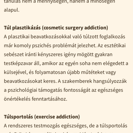
tanulás nem a mennyiségen, hanem a minőségen
alapul.
Túl plasztikázás (cosmetic surgery addiction)
A plasztikai beavatkozásokkal való túlzott foglalkozás
már komoly pszichés problémát jelezhet. Az esztétikai
sebészet iránti kényszeres igény mögött gyakran
testképzavar áll, amikor az egyén soha nem elégedett a
külsejével, és folyamatosan újabb műtéteket vagy
beavatkozásokat keres. A szakemberek hangsúlyozzák
a pszichológiai támogatás fontosságát az egészséges
önértékelés fenntartásához.
Túlsportolás (exercise addiction)
A rendszeres testmozgás egészséges, de a túlsportolás