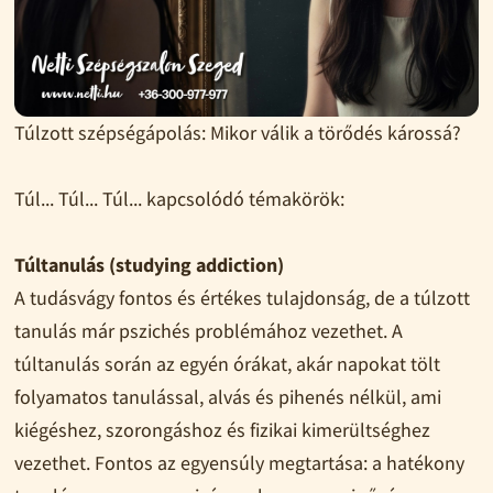
Túlzott szépségápolás: Mikor válik a törődés károssá?
Túl... Túl... Túl... kapcsolódó témakörök:
Túltanulás (studying addiction)
A tudásvágy fontos és értékes tulajdonság, de a túlzott
tanulás már pszichés problémához vezethet. A
túltanulás során az egyén órákat, akár napokat tölt
folyamatos tanulással, alvás és pihenés nélkül, ami
kiégéshez, szorongáshoz és fizikai kimerültséghez
vezethet. Fontos az egyensúly megtartása: a hatékony