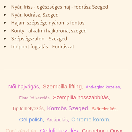
Nyár, friss - egészséges haj - fodrász Szeged
Nyár, fodrász, Szeged
Hajam szépsége nyáron is fontos
Konty - alkalmi hajkorona, szeged
Szépségszalon - Szezged
Időpont foglalás - Fodrászat
Szempilla lifting,
Női hajvágás,
Anti-aging kezelés,
Szempilla hosszabbítás,
Fiatalító kezelés,
Körmös Szeged,
Tip felhelyezés,
Szőrtelenítés,
Chrome köröm,
Gel polish,
Arcápolás,
Cellulit kezelés,
Cocochoco Onyx,
Copf készítés,