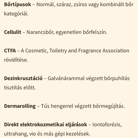
Bőrtípusok
– Normál, száraz, zsíros vagy kombinált bőr
kategóriái.
Cellulit
– Narancsbőr, egyenetlen bőrfelszín.
CTFA
– A Cosmetic, Toiletry and Fragrance Association
rövidítése.
Dezinkrusztáció
– Galvánárammal végzett bőrpuhítás
tisztítás előtt.
Dermarolling
– Tűs hengerrel végzett bőrmegújítás.
Direkt elektrokozmetikai eljárások
– Iontoforézis,
ultrahang, vio és más gépi kezelések.