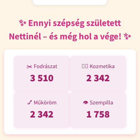
✨ Ennyi szépség született
Nettinél – és még hol a vége! ✨
✂️ Fodrászat
💆‍♀️ Kozmetika
3 510
2 342
💅 Műköröm
👁️ Szempilla
2 342
1 758