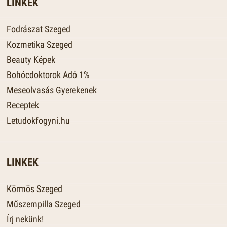
LINKEK
Fodrászat Szeged
Kozmetika Szeged
Beauty Képek
Bohócdoktorok Adó 1%
Meseolvasás Gyerekenek
Receptek
Letudokfogyni.hu
LINKEK
Körmös Szeged
Műszempilla Szeged
Írj nekünk!