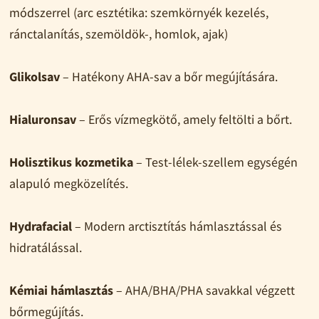
módszerrel (arc esztétika: szemkörnyék kezelés,
ránctalanítás, szemöldök-, homlok, ajak)
Glikolsav
– Hatékony AHA-sav a bőr megújítására.
Hialuronsav
– Erős vízmegkötő, amely feltölti a bőrt.
Holisztikus kozmetika
– Test-lélek-szellem egységén
alapuló megközelítés.
Hydrafacial
– Modern arctisztítás hámlasztással és
hidratálással.
Kémiai hámlasztás
– AHA/BHA/PHA savakkal végzett
bőrmegújítás.