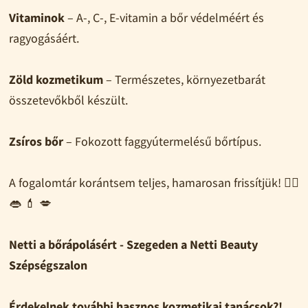
Vitaminok
– A-, C-, E-vitamin a bőr védelméért és
ragyogásáért.
Zöld kozmetikum
– Természetes, környezetbarát
összetevőkből készült.
Zsíros bőr
– Fokozott faggyútermelésű bőrtípus.
A fogalomtár korántsem teljes, hamarosan frissítjük! 🧖‍♀️
👄 💄 💋
Netti a bőrápolásért - Szegeden a Netti Beauty
Szépségszalon
Érdekelnek további hasznos kozmetikai tanácsok?!