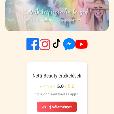
Netti Beauty értékelések
⭐⭐⭐⭐⭐
5.0
/ 5.0
128 Google-értékelés alapján
✍️ Írj véleményt!