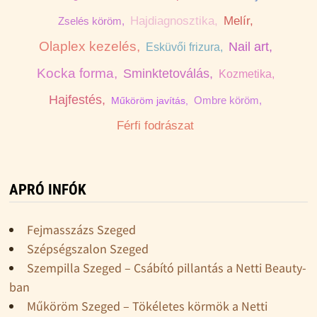
Hajdiagnosztika,
Melír,
Zselés köröm,
Olaplex kezelés,
Nail art,
Esküvői frizura,
Kocka forma,
Sminktetoválás,
Kozmetika,
Hajfestés,
Ombre köröm,
Műköröm javítás,
Férfi fodrászat
APRÓ INFÓK
Fejmasszázs Szeged
Szépségszalon Szeged
Szempilla Szeged – Csábító pillantás a Netti Beauty-
ban
Műköröm Szeged – Tökéletes körmök a Netti