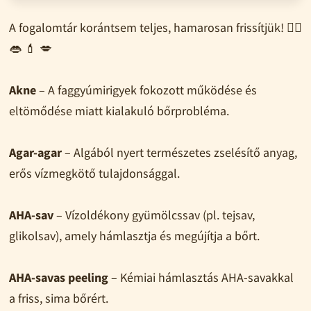
A fogalomtár korántsem teljes, hamarosan frissítjük! 🧖‍♀️
👄 💄 💋
Akne
– A faggyúmirigyek fokozott működése és
eltömődése miatt kialakuló bőrprobléma.
Agar-agar
– Algából nyert természetes zselésítő anyag,
erős vízmegkötő tulajdonsággal.
AHA-sav
– Vízoldékony gyümölcssav (pl. tejsav,
glikolsav), amely hámlasztja és megújítja a bőrt.
AHA-savas peeling
– Kémiai hámlasztás AHA-savakkal
a friss, sima bőrért.