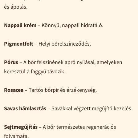
és ápolás.
Nappali krém
– Könnyű, nappali hidratáló.
Pigmentfolt
– Helyi bőrelszíneződés.
Pórus
– A bőr felszínének apró nyílásai, amelyeken
keresztül a faggyú távozik.
Rosacea
– Tartós bőrpír és érzékenység.
Savas hámlasztás
– Savakkal végzett megújító kezelés.
Sejtmegújítás
– A bőr természetes regenerációs
folyamata.