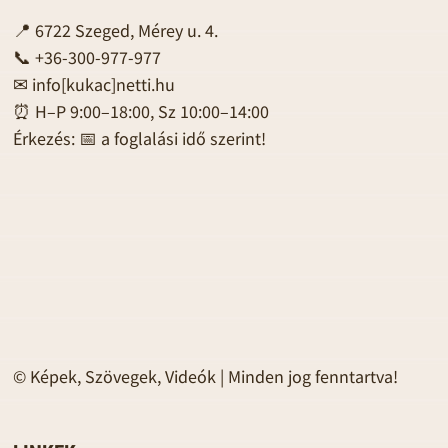
📍 6722 Szeged, Mérey u. 4.
📞 +36-300-977-977
✉
info[kukac]netti.hu
⏰ H–P 9:00–18:00, Sz 10:00–14:00
Érkezés: 📅 a foglalási idő szerint!
© Képek, Szövegek, Videók | Minden jog fenntartva!