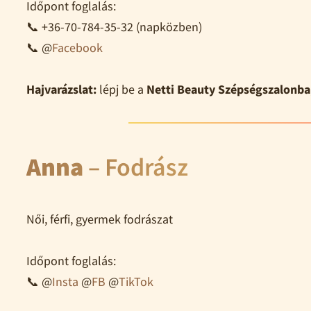
Időpont foglalás:
📞 +36-70-784-35-32 (napközben)
📞 @
Facebook
Hajvarázslat:
lépj be a
Netti Beauty Szépségszalonba
Anna
– Fodrász
Női, férfi, gyermek fodrászat
Időpont foglalás:
📞 @
Insta
@
FB
@
TikTok