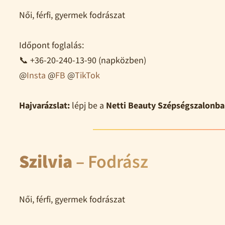
Női, férfi, gyermek fodrászat
Időpont foglalás:
📞 +36-20-240-13-90 (napközben)
@
Insta
@
FB
@
TikTok
Hajvarázslat:
lépj be a
Netti Beauty Szépségszalonba
Szilvia
– Fodrász
Női, férfi, gyermek fodrászat