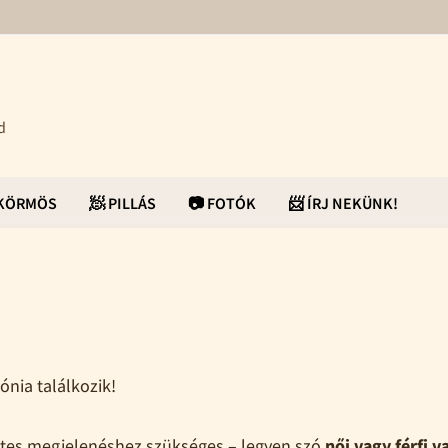
d
ŰKÖRMÖS
🧖 PILLÁS
📷 FOTÓK
📨 ÍRJ NEKÜNK!
nia találkozik!
etes megjelenéshez szükséges – legyen szó
női vagy férfi v