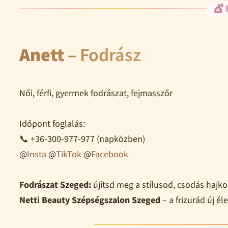
💇 
Anett
– Fodrász
Női, férfi, gyermek fodrászat, fejmasszőr
Időpont foglalás:
📞 +36-300-977-977 (napközben)
@
Insta
@
TikTok
@
Facebook
Fodrászat Szeged:
újítsd meg a stílusod, csodás haj
Netti Beauty Szépségszalon Szeged
– a frizurád új éle