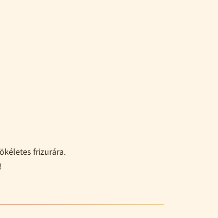
kéletes frizurára.
!