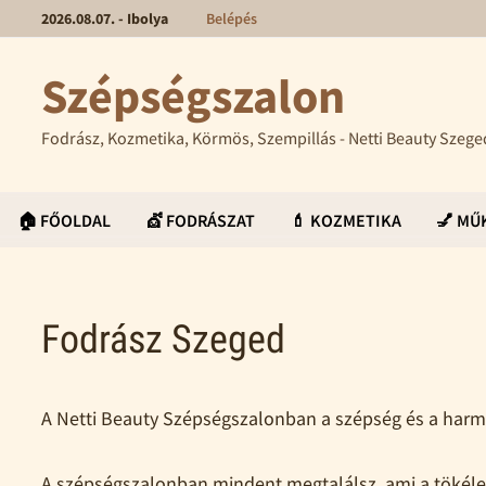
2026.08.07. - Ibolya
Belépés
Szépségszalon
Fodrász, Kozmetika, Körmös, Szempillás - Netti Beauty Szege
🏠 FŐOLDAL
💇 FODRÁSZAT
💄 KOZMETIKA
💅 M
Fodrász Szeged
A Netti Beauty Szépségszalonban a szépség és a harmó
A szépségszalonban mindent megtalálsz, ami a tökél