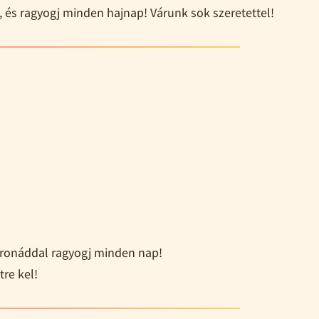
, és ragyogj minden hajnap! Várunk sok szeretettel!
oronáddal ragyogj minden nap!
tre kel!