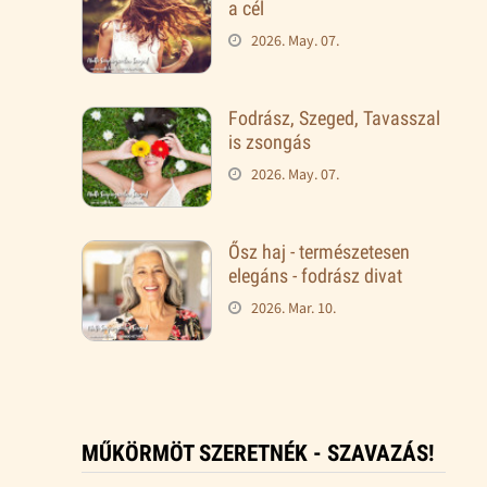
a cél
2026. May. 07.
Fodrász, Szeged, Tavasszal
is zsongás
2026. May. 07.
Ősz haj - természetesen
elegáns - fodrász divat
2026. Mar. 10.
MŰKÖRMÖT SZERETNÉK - SZAVAZÁS!