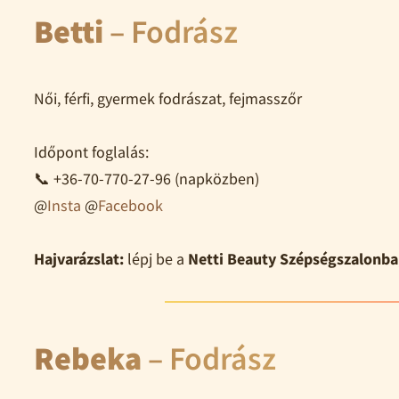
Betti
– Fodrász
Női, férfi, gyermek fodrászat, fejmasszőr
Időpont foglalás:
📞 +36-70-770-27-96 (napközben)
@
Insta
@
Facebook
Hajvarázslat:
lépj be a
Netti Beauty Szépségszalonba
Rebeka
– Fodrász