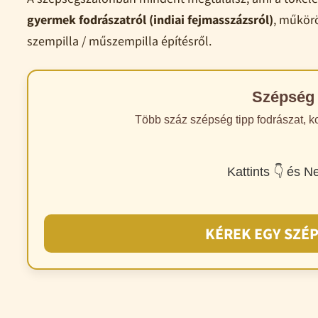
gyermek fodrászatról (indiai fejmasszázsról)
, műkör
szempilla / műszempilla építésről.
Szépség 
Több száz szépség tipp fodrászat,
Kattints 👇 és N
KÉREK EGY SZÉP