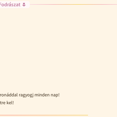
Fodrászat 🌷
koronáddal ragyogj minden nap!
tre kel!