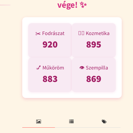
vége! ✨
✂️ Fodrászat
💆‍♀️ Kozmetika
1 148
1 118
💅 Műköröm
👁️ Szempilla
1 102
1 085