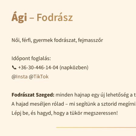
Ági
– Fodrász
Női, férfi, gyermek fodrászat, fejmasszőr
Időpont foglalás:
📞 +36-30-446-14-04 (napközben)
@
Insta
@
TikTok
Fodrászat Szeged:
minden hajnap egy új lehetőség a tö
A hajad meséljen rólad – mi segítünk a sztorid megírni
Lépj be, és hagyd, hogy a tükör megszeressen!