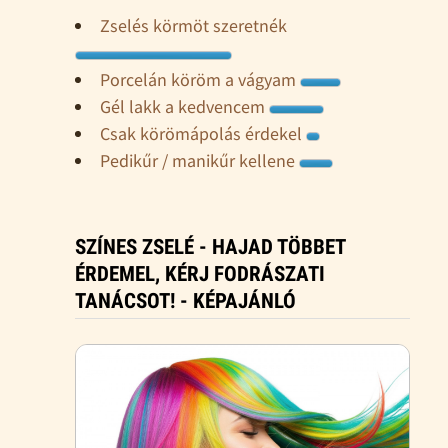
Zselés körmöt szeretnék
Porcelán köröm a vágyam
Gél lakk a kedvencem
Csak körömápolás érdekel
Pedikűr / manikűr kellene
SZÍNES ZSELÉ - HAJAD TÖBBET
ÉRDEMEL, KÉRJ FODRÁSZATI
TANÁCSOT! - KÉPAJÁNLÓ