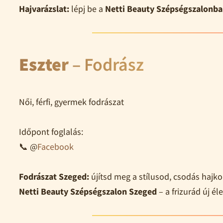
Hajvarázslat:
lépj be a
Netti Beauty Szépségszalonba
Eszter
– Fodrász
Női, férfi, gyermek fodrászat
Időpont foglalás:
📞 @
Facebook
Fodrászat Szeged:
újítsd meg a stílusod, csodás hajk
Netti Beauty Szépségszalon Szeged
– a frizurád új éle