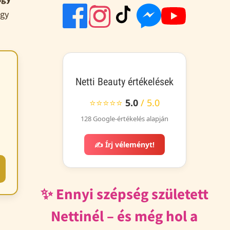
agy
Netti Beauty értékelések
⭐⭐⭐⭐⭐
5.0
/ 5.0
128 Google-értékelés alapján
✍️ Írj véleményt!
✨ Ennyi szépség született
Nettinél – és még hol a