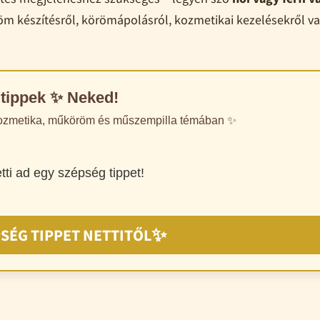
öm készítésről, körömápolásról, kozmetikai kezelésekről v
tippek ✨ Neked!
 kozmetika, műköröm és műszempilla témában ✨
etti ad egy szépség tippet!
✨
SÉG TIPPET NETTITŐL